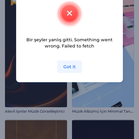
Bir şeyler yanlış gitti. Something went
wrong. Failed to fetch
Got it
M
üzik Albümü İçin Minimal Tanıtım
Alevli Işınlar Müzik Görselleştirici