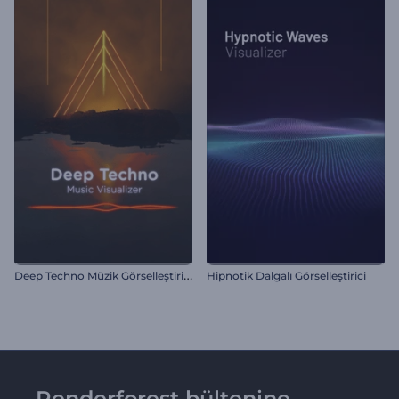
D
eep Techno Müzik Görselleştiricisi
Hipnotik Dalgalı Görselleştirici
Renderforest bültenine