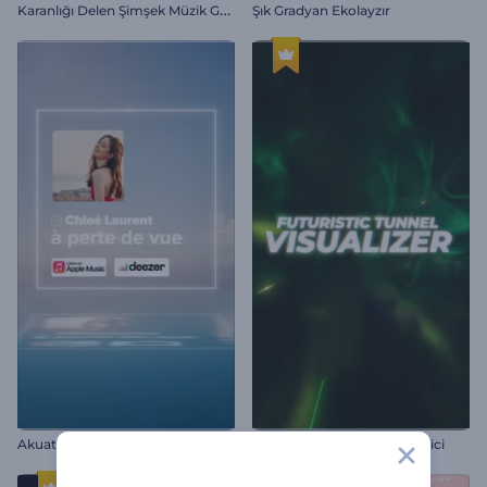
K
aranlığı Delen Şimşek Müzik Görselleştirici
Şık Gradyan Ekolayzır
Akuatik Müzik Görselleştirici
Fütüristik Tünel Görselleştirici