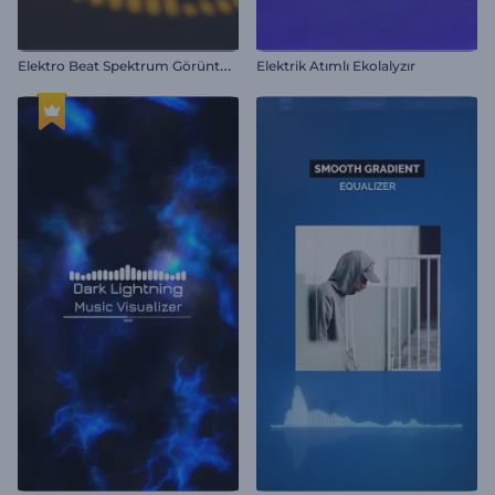
E
lektro Beat Spektrum Görüntüleyici
Elektrik Atımlı Ekolalyzır