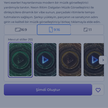
Yeni eserleri hayranlarınıza modern bir müzik görselleştirici
yardımıyla tanıtın. Neon Ritim Dalgaları Müzik Görselleştirici ile
dinleyicilere dinamik bir vibe sunun, parçadaki ritimlerle tempo
tutmalarını sağlayın. Şarkıyı yükleyin, parçanın ve sanatçının adını
girin ve kaliteli bir müzik görselleştiriciyi birkaç tıklamayla elde edin.
Tekno, hip-hop, elektronik ve dans müziği tanıtımları için ideal. Yeni
16:9
9:16
1:1
çıkan single ya da albümler için kullanın, dinleyicilere daha iyi bir
müzik deneyimi sunun. Hemen şimdi deneyin!
Mevcut stiller
(10)
Şi̇mdi̇ Oluştur