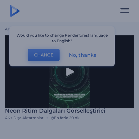
Ana Sayfa
Şablonlar
Neon Ritim Dalgaları Görselleştirici
Would you like to change Renderforest language
to English?
No, thanks
CHANGE
Neon Ritim Dalgaları Görselleştirici
4K+
Dışa Aktarmalar
En fazla 20 dk.