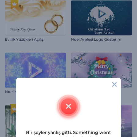
Evlilik Yüzükleri Açılışı
Noel Arefesi Logo Gösterimi
Noel Kar Taneleri İntro
Sevimli Yılbaşı İntro
Bir şeyler yanlış gitti. Something went