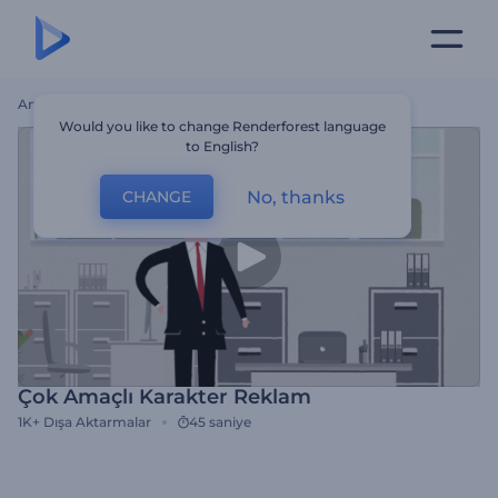
Ana Sayfa
Şablonlar
Çok Amaçlı Karakter Reklam
Would you like to change Renderforest language
to English?
No, thanks
CHANGE
Çok Amaçlı Karakter Reklam
1K+
Dışa Aktarmalar
45 saniye