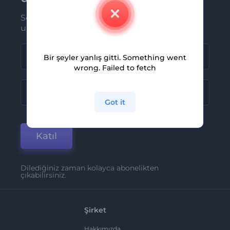
Son haber ve tekliflerimiz ilk olarak size
ulaşsın
Bir şeyler yanlış gitti. Something went
wrong. Failed to fetch
Got it
Katıl
Dilediğiniz zaman kolayca abonelikten
çıkabilirsiniz.
Şirket
Hakkımızda