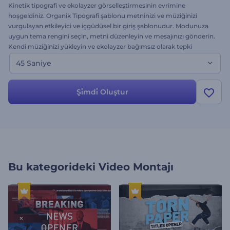
Kinetik tipografi ve ekolayzer görselleştirmesinin evrimine
hoşgeldiniz. Organik Tipografi şablonu metninizi ve müziğinizi
vurgulayan etkileyici ve içgüdüsel bir giriş şablonudur. Modunuza
uygun tema rengini seçin, metni düzenleyin ve mesajınızı gönderin.
Kendi müziğinizi yükleyin ve ekolayzer bağımsız olarak tepki
verecektir. 3 dakikaya kadar genişletilebilir uzunluğuyla bu şablon
45 Saniye
her türden tanıtım, davet, ve promosyonlar için idealdir. Şimdi
deneyin - ücretsiz.
Şi̇mdi̇ Oluştur
Bu kategorideki
Video Montajı