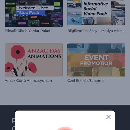
B
ilgilendirici Sosyal Medya Video Paketi
Pikselli Glitch Yazılar Paketi
Anzak Günü Animasyonları
Özel Etkinlik Tanıtımı
Renderforest bültenine
üye olun