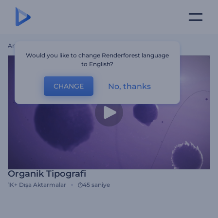
Ana Sayfa
Şablonlar
Organik Tipografi
Would you like to change Renderforest language
to English?
No, thanks
CHANGE
Organik Tipografi
1K+
Dışa Aktarmalar
45 saniye