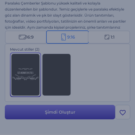
Paralaks Çemberler Şablonu yüksek kaliteli ve kolayla
düzenlenebilen bir şablondur. Temiz geçişlerle ve paralaks efektiyle
göz alan dinamik ve şık bir slayt gösterisidir. Ürün tanıtımları,
fotoğraflar, video portfolyoları, tatilinizin en önemli anları ve partiler
için idealdir. Aynı zamanda kişisel projeleriniz, şirke tanıtımlarınız
veya sunumlarınız için de kullanabilirsiniz. Sadece görüntülerinizi
16:9
9:16
1:1
yükleyin, metni düzenleyin, ses dosyası ekleyin ve sonucun keyfini
çıkarın, hepsi ücretsiz.
Mevcut stiller
(2)
Şi̇mdi̇ Oluştur