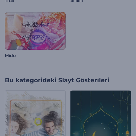
Thai
allllllll
Mido
Bu kategorideki
Slayt Gösterileri