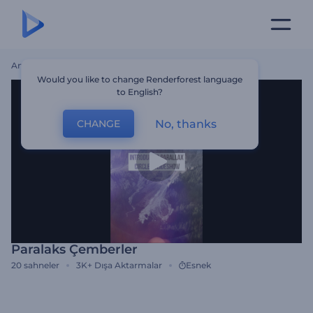
Ana Sayfa
Şablonlar
Paralaks Çemberler
Would you like to change Renderforest language
to English?
No, thanks
CHANGE
Paralaks Çemberler
20
sahneler
3K+
Dışa Aktarmalar
Esnek