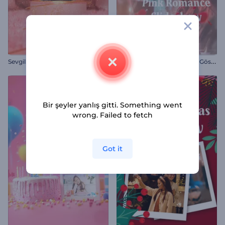
S
evgililer Günü Kartı Giriş Videosu
T
oz Pembe Romantik Slayt Gösterisi
Bir şeyler yanlış gitti. Something went
wrong. Failed to fetch
Got it