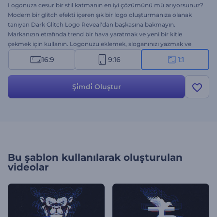
Logonuza cesur bir stil katmanın en iyi çözümünü mü arıyorsunuz?
Modern bir glitch efekti içeren şık bir logo oluşturmanıza olanak
tanıyan Dark Glitch Logo Reveal'dan başkasına bakmayın.
Markanızın etrafında trend bir hava yaratmak ve yeni bir kitle
çekmek için kullanın. Logonuzu eklemek, sloganınızı yazmak ve
çeşitli amaçlar için profesyonel bir
logo animasyonu
elde etmek
16:9
9:16
1:1
sadece bir dakikanızı alacak. Teknoloji şirketi tanıtımları, TV
reklamları, oyun kanalı açılışları ve daha birçok yaratıcı proje için
mükemmel bir seçim. Hemen deneyin!
Şi̇mdi̇ Oluştur
Bu şablon kullanılarak oluşturulan
videolar