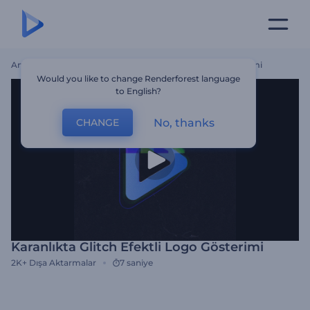
Ana Sayfa
Şablonlar
Karanlıkta Glitch Efektli Logo Gösterimi
Would you like to change Renderforest language
to English?
No, thanks
CHANGE
Karanlıkta Glitch Efektli Logo Gösterimi
2K+
Dışa Aktarmalar
7 saniye