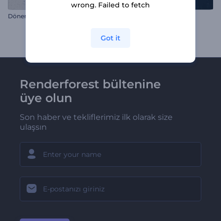
wrong. Failed to fetch
Dönen Duman Logo Gösterimi
Elektrikli Taş Oyun Logosu
Got it
Renderforest bültenine
üye olun
Son haber ve tekliflerimiz ilk olarak size
ulaşsın