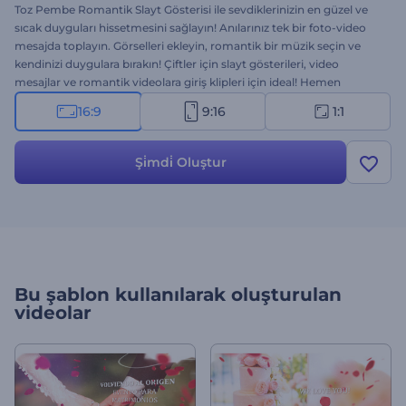
Toz Pembe Romantik Slayt Gösterisi ile sevdiklerinizin en güzel ve
sıcak duyguları hissetmesini sağlayın! Anılarınız tek bir foto-video
mesajda toplayın. Görselleri ekleyin, romantik bir müzik seçin ve
kendinizi duygulara bırakın! Çiftler için slayt gösterileri, video
mesajlar ve romantik videolara giriş klipleri için ideal! Hemen
ücretsiz olarak deneyin ve etrafa sevgi saçın!
16:9
9:16
1:1
Şi̇mdi̇ Oluştur
Bu şablon kullanılarak oluşturulan
videolar