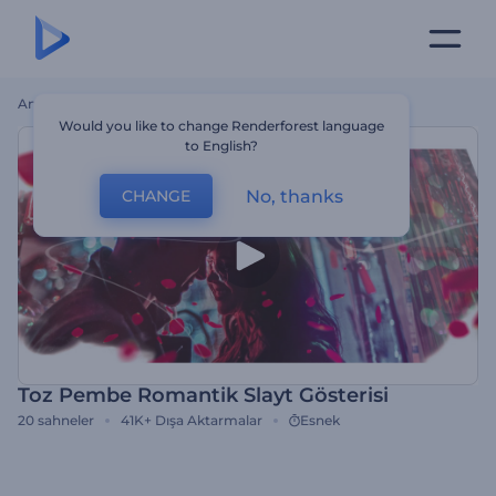
Ana Sayfa
Şablonlar
Toz Pembe Romantik Slayt Gösterisi
Would you like to change Renderforest language
to English?
No, thanks
CHANGE
Toz Pembe Romantik Slayt Gösterisi
20
sahneler
41K+
Dışa Aktarmalar
Esnek