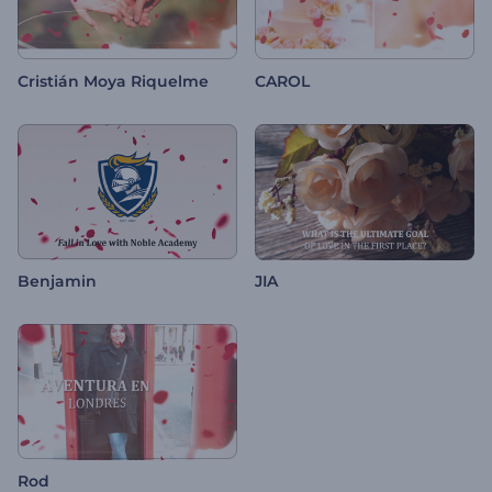
Cristián Moya Riquelme
CAROL
Benjamin
JIA
Rod