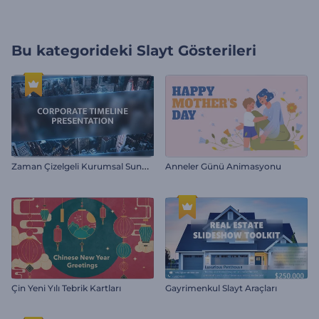
Bu kategorideki
Slayt Gösterileri
Z
aman Çizelgeli Kurumsal Sunum
Anneler Günü Animasyonu
Çin Yeni Yılı Tebrik Kartları
Gayrimenkul Slayt Araçları