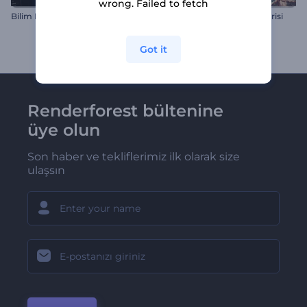
wrong. Failed to fetch
Bilim Kurgu HUD Slayt Gösterisi
Minimalist Foto Slayt Gösterisi
Got it
Renderforest bültenine
üye olun
Son haber ve tekliflerimiz ilk olarak size
ulaşsın