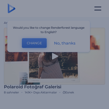
Ana Sayfa
Şablonlar
Polaroid Fotoğraf Galerisi
Would you like to change Renderforest language
to English?
No, thanks
CHANGE
Polaroid Fotoğraf Galerisi
8
sahneler
141K+
Dışa Aktarmalar
Esnek