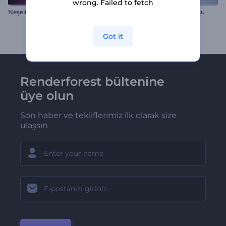
wrong. Failed to fetch
Neşeli Noel Giriş Videosu
Noel Kar Küresi Giriş Videosu
Got it
Renderforest bültenine
üye olun
Son haber ve tekliflerimiz ilk olarak size
ulaşsın