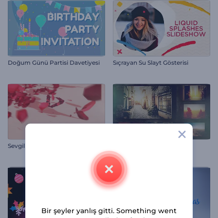
Doğum Günü Partisi Davetiyesi
Sıçrayan Su Slayt Gösterisi
Sevgililer Günü Intro
3D Nostaljik
Bir şeyler yanlış gitti. Something went