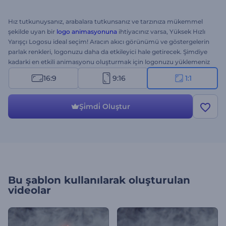
Hız tutkunuysanız, arabalara tutkunsanız ve tarzınıza mükemmel
şekilde uyan bir
logo animasyonuna
ihtiyacınız varsa, Yüksek Hızlı
Yarışçı Logosu ideal seçim! Aracın akıcı görünümü ve göstergelerin
parlak renkleri, logonuzu daha da etkileyici hale getirecek. Şimdiye
kadarki en etkili animasyonu oluşturmak için logonuzu yüklemeniz
yeterli. TV reklamları, YouTube kanalları, sunum girişleri ve daha
16:9
9:16
1:1
fazlası için mükemmel. Bu yepyeni şablonu hemen deneyin! Bu
kare versiyon. 3...2...1...Hadi!
Şi̇mdi̇ Oluştur
Bu şablon kullanılarak oluşturulan
videolar