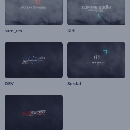
sam_rex
Kiril
DEV
Serdal