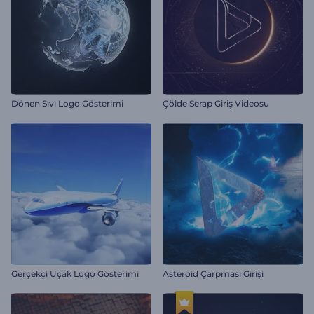
Dönen Sıvı Logo Gösterimi
Çölde Serap Giriş Videosu
Gerçekçi Uçak Logo Gösterimi
Asteroid Çarpması Girişi