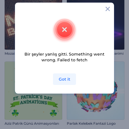
Mozaik Bloklar İntro
Renkli Hologram Logo Gösterimi
Bir şeyler yanlış gitti. Something went
wrong. Failed to fetch
Got it
Aziz Patrik Günü Animasyonları
Parlak Kelebek Fantazi Logo