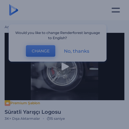
Ana Sayfa
Şablonlar
Süratli Yarışçı Logosu
Would you like to change Renderforest language
to English?
No, thanks
CHANGE
Premium Şablon
Süratli Yarışçı Logosu
3K+
Dışa Aktarmalar
15 saniye