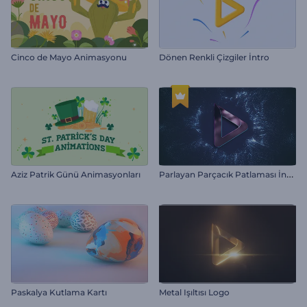
Cinco de Mayo Animasyonu
Dönen Renkli Çizgiler İntro
P
arlayan Parçacık Patlaması İntro
Aziz Patrik Günü Animasyonları
Paskalya Kutlama Kartı
Metal Işıltısı Logo