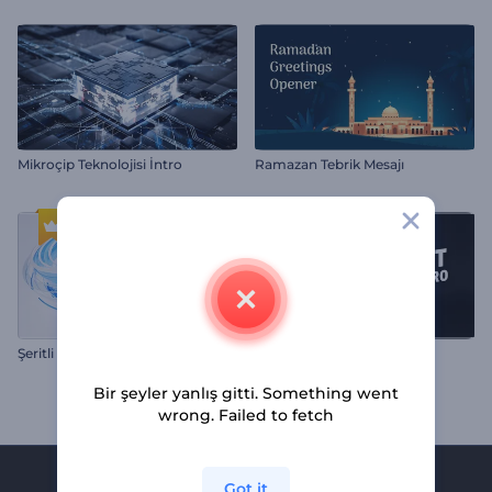
Mikroçip Teknolojisi İntro
Ramazan Tebrik Mesajı
Şeritli Logo Gösterimi
Podcast Yayın İntro
Bir şeyler yanlış gitti. Something went
wrong. Failed to fetch
Got it