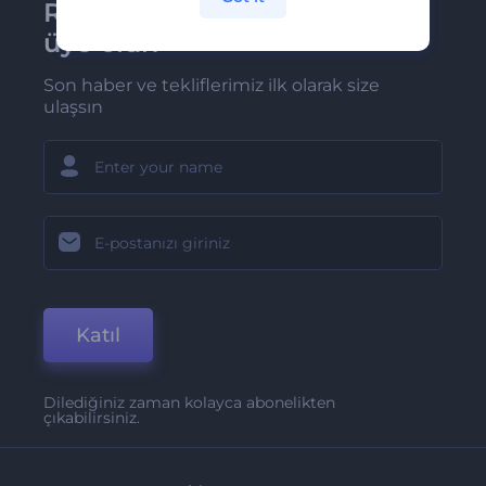
Renderforest bültenine
üye olun
Son haber ve tekliflerimiz ilk olarak size
ulaşsın
Katıl
Dilediğiniz zaman kolayca abonelikten
çıkabilirsiniz.