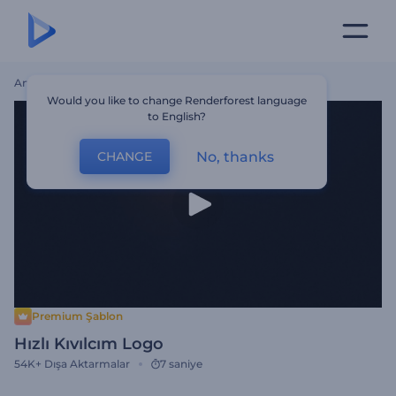
Ana Sayfa
Şablonlar
Hızlı Kıvılcım Logo
Would you like to change Renderforest language
to English?
No, thanks
CHANGE
Premium Şablon
Hızlı Kıvılcım Logo
54K+
Dışa Aktarmalar
7 saniye