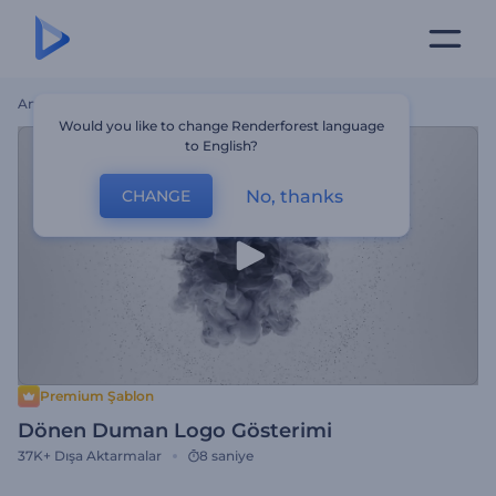
Ana Sayfa
Şablonlar
Dönen Duman Logo Gösterimi
Would you like to change Renderforest language
to English?
No, thanks
CHANGE
Premium Şablon
Dönen Duman Logo Gösterimi
37K+
Dışa Aktarmalar
8 saniye