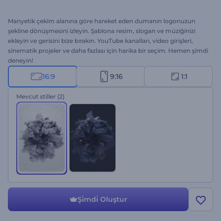
Manyetik çekim alanına göre hareket eden dumanın logonuzun
şekline dönüşmesini izleyin. Şablona resim, slogan ve müziğinizi
ekleyin ve gerisini bize bırakın. YouTube kanalları, video girişleri,
sinematik projeler ve daha fazlası için harika bir seçim. Hemen şimdi
deneyin!
16:9
9:16
1:1
Mevcut stiller
(2)
Şi̇mdi̇ Oluştur