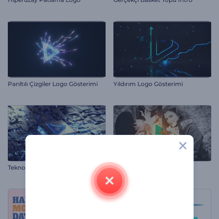
Parıltılı Çizgiler Logo Gösterimi
Yıldırım Logo Gösterimi
Teknolojik Devre İntro
Nostaljik Çerçeveler