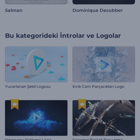
Salman
Dominique Decubber
Bu kategorideki
İntrolar ve Logolar
Yuvarlanan Şekil Logosu
Kırık Cam Parçacıkları Logo
Hiperuzay Patlama Logo
Gerçekçi Basket Topu İntro