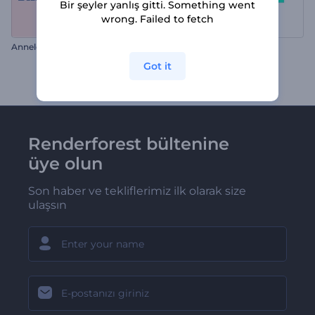
Bir şeyler yanlış gitti. Something went
wrong. Failed to fetch
Anneler Günü Animasyonu
7 Saniyelik versiyon
Got it
Renderforest bültenine
üye olun
Son haber ve tekliflerimiz ilk olarak size
ulaşsın