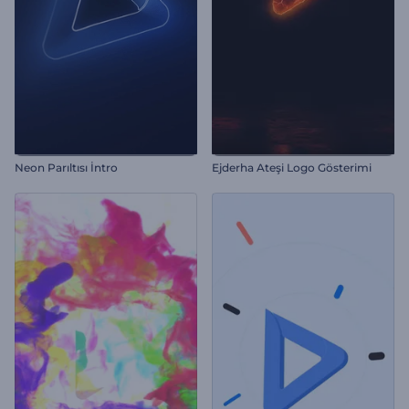
Neon Parıltısı İntro
Ejderha Ateşi Logo Gösterimi