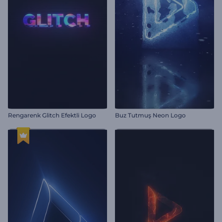
Rengarenk Glitch Efektli Logo
Buz Tutmuş Neon Logo