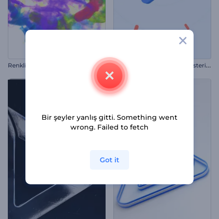
R
enkli Parçacıklar Logo Gösterimi
H
areketli Noktalar Logo Gösterimi
Bir şeyler yanlış gitti. Something went
wrong. Failed to fetch
Got it