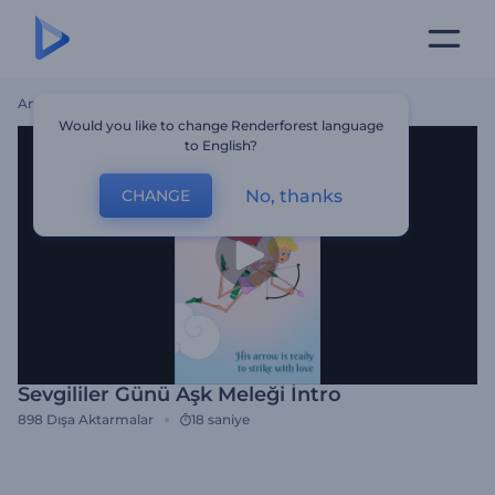
Ana Sayfa
Şablonlar
Sevgililer Günü Aşk Meleği İntro
Would you like to change Renderforest language
to English?
No, thanks
CHANGE
Sevgililer Günü Aşk Meleği İntro
898
Dışa Aktarmalar
18 saniye