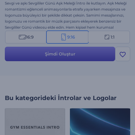
Sevgi ve aşkı Sevgililer Günü Aşk Meleği İntro ile kutlayın. Aşk Meleği
romantizmi eğlenceli animasyonlarla etrafa yayarken mesajınıza ve
logonuza büyüleyici bir şekilde dikkat çeksin. Samimi mesajlarınızı,
logonuzu ve romantik bir müzik parçasını ekleyerek benzersiz bir
Sevgililer Günü videosu elde edin. Hem kişisel hem kurumsal
kullanıma uygun bu intro ile aşk, sevgi ve romantizmi hedef
16:9
9:16
1:1
muhataplarınızla paylaşın. Hemen oluşturun ve Aşk Meleği sevenleri
kavuştursun!
Şi̇mdi̇ Oluştur
Bu kategorideki
İntrolar ve Logolar