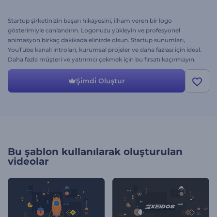
Startup şirketinizin başarı hikayesini, ilham veren bir logo
gösterimiyle canlandırın. Logonuzu yükleyin ve profesyonel
animasyon birkaç dakikada elinizde olsun. Startup sunumları,
YouTube kanalı introları, kurumsal projeler ve daha fazlası için ideal.
Daha fazla müşteri ve yatırımcı çekmek için bu fırsatı kaçırmayın.
Startup Başarı Logosunu bugün deneyin!
Şi̇mdi̇ Oluştur
Bu şablon kullanılarak oluşturulan
videolar