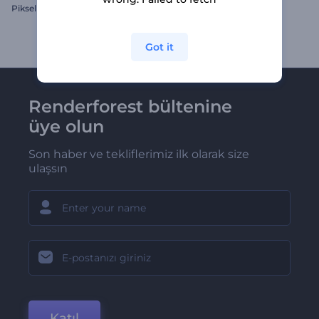
Pikselleştirilmiş Glitch Logo
Simetrik Şekiller İntro
Got it
Renderforest bültenine
üye olun
Son haber ve tekliflerimiz ilk olarak size
ulaşsın
Katıl