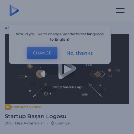
Ana Sayfa
Şablonlar
Startup Başarı Logosu
Would you like to change Renderforest language
to English?
No, thanks
CHANGE
Premium Şablon
Startup Başarı Logosu
20K+
Dışa Aktarmalar
16 saniye