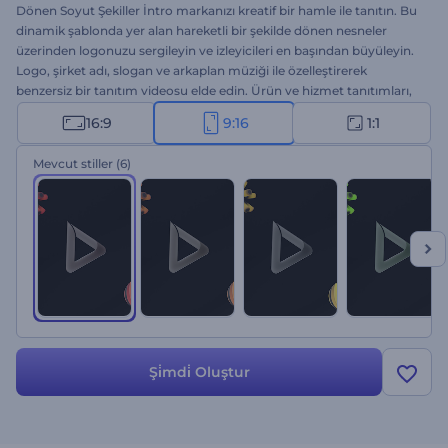
Dönen Soyut Şekiller İntro markanızı kreatif bir hamle ile tanıtın. Bu
dinamik şablonda yer alan hareketli bir şekilde dönen nesneler
üzerinden logonuzu sergileyin ve izleyicileri en başından büyüleyin.
Logo, şirket adı, slogan ve arkaplan müziği ile özelleştirerek
benzersiz bir tanıtım videosu elde edin. Ürün ve hizmet tanıtımları,
kanal intro ve outroları, reklam videoları, sunum girişleri vs. için
16:9
9:16
1:1
ideal. Çarpıcı introlar oluşturmaya şimdi başlayın!
Mevcut stiller
(6)
Şi̇mdi̇ Oluştur