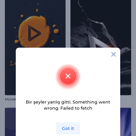
M
ürekkep Sıçraması Logo Tanıtımı
Kaya Tabanlı Alevli İntro
Bir şeyler yanlış gitti. Something went
wrong. Failed to fetch
Got it