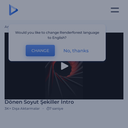
Ana Sayfa
Şablonlar
Dönen Soyut Şekiller İntro
Would you like to change Renderforest language
to English?
No, thanks
CHANGE
Dönen Soyut Şekiller İntro
3K+
Dışa Aktarmalar
7 saniye