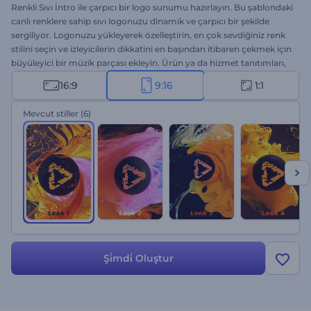
Renkli Sıvı İntro ile çarpıcı bir logo sunumu hazırlayın. Bu şablondaki
canlı renklere sahip sıvı logonuzu dinamik ve çarpıcı bir şekilde
sergiliyor. Logonuzu yükleyerek özelleştirin, en çok sevdiğiniz renk
stilini seçin ve izleyicilerin dikkatini en başından itibaren çekmek için
büyüleyici bir müzik parçası ekleyin. Ürün ya da hizmet tanıtımları,
kanal intro veya outroları, sunum girişleri, TV reklamları vs. için
16:9
9:16
1:1
mükemmel bir seçenek. Hemen deneyin!
Mevcut stiller
(6)
Şi̇mdi̇ Oluştur