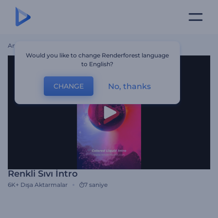
Ana Sayfa
Şablonlar
Renkli Sıvı İntro
Would you like to change Renderforest language
to English?
No, thanks
CHANGE
Renkli Sıvı İntro
6K+
Dışa Aktarmalar
7 saniye