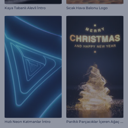
Kaya Tabanlı Alevli İntro
Sıcak Hava Balonu Logo
P
arıltılı Parçacıklar İçeren Ağaç İntro
Hızlı Neon Katmanlar İntro