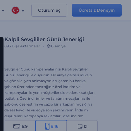
Oturum aç
Ücretsiz Deneyin
Kalpli Sevgililer Günü Jeneriği
893
Dışa Aktarmalar
10 saniye
Sevgililer Günü kampanyalarınızı Kalpli Sevgililer
Günü Jeneriği ile duyurun. Bir araya gelmiş iki kalp
ve göz alıcı yazı animasyonları içeren bu harika
şablon üzerinden tanıttığınız özel indirim ve
kampanyalar ile yeni müşteriler elde ederek satışları
patlatın. Özel indirimler ve tanıtım mesajlarınız ile
şablonu özelleştirin ve cazip bir arkaplan müziği ya
da ses kaydı ile videoya son şeklini verin. İndirim
duyuruları, kampanya reklamları, özel indirim
introları, özel güne yönelik mesajlar vs. için ideal.
16:9
9:16
1:1
Hemen oluşturun, sosyal platformlarda paylaşın,