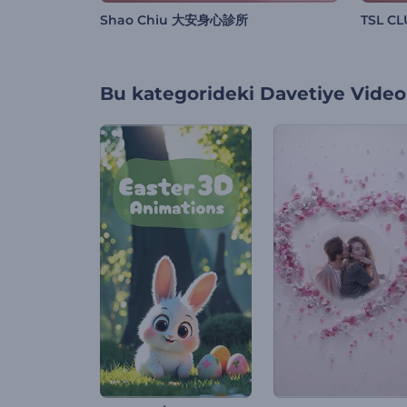
Shao Chiu 大安身心診所
TSL C
Bu kategorideki
Davetiye Videol