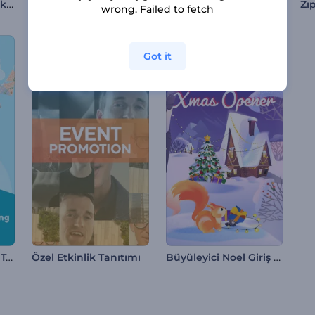
Sevgililer Günü Çiçekli Kalp İntro
Kar Küresi Logo Gösterimi
Rengarenk Paskalya Giriş Videosu
wrong. Failed to fetch
Got it
Dünya Çocuk Günü Tebrik Kartı
Büyüleyici Noel Giriş Videosu
Özel Etkinlik Tanıtımı