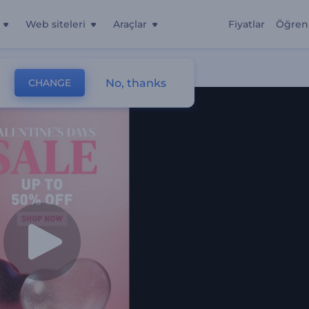
Web siteleri
Araçlar
Fiyatlar
Öğren
No, thanks
CHANGE