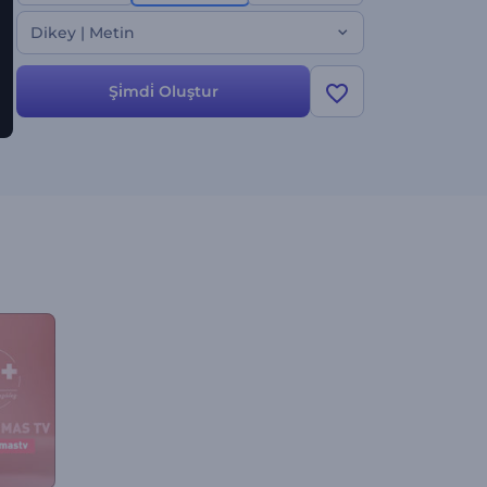
satışları patlatın!
Dikey | Metin
Şi̇mdi̇ Oluştur