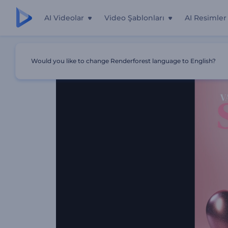
AI Videolar
Video Şablonları
AI Resimler
Ana Sayfa
Şablonlar
Kalpli Sevgililer Günü Jeneriği
Would you like to change Renderforest language to English?