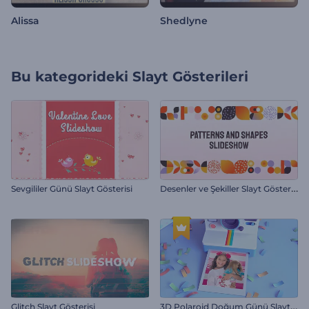
Alissa
Shedlyne
Bu kategorideki
Slayt Gösterileri
D
esenler ve Şekiller Slayt Gösterisi
Sevgililer Günü Slayt Gösterisi
3
D Polaroid Doğum Günü Slayt Gösterisi
Glitch Slayt Gösterisi