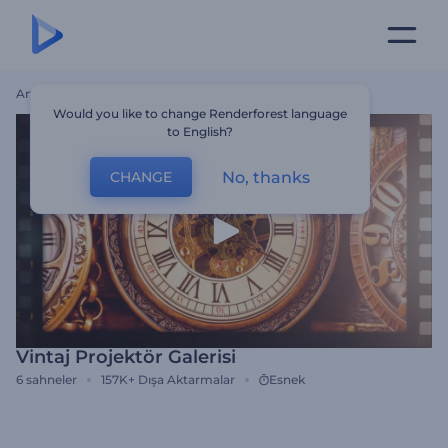
Ana Sayfa
Şablonlar
Vintaj Projektör Galerisi
Would you like to change Renderforest language
to English?
No, thanks
CHANGE
Vintaj Projektör Galerisi
6
sahneler
157K+
Dışa Aktarmalar
Esnek