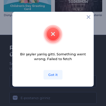
Dünya Çocuk Günü Tebrik Kartı
Eski Tarihi Belgeler Slayt Gösterisi
Renderforest bültenine
üye olun
Bir şeyler yanlış gitti. Something went
wrong. Failed to fetch
Son haber ve tekliflerimiz ilk olarak size
ulaşsın
Got it