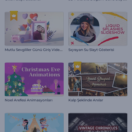
M
utlu Sevgililer Günü Giriş Videosu
Sıçrayan Su Slayt Gösterisi
Noel Arefesi Animasyonları
Kalp Şeklinde Anılar