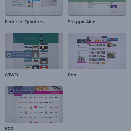
Federico Quintana
Shappir Alim
GJWD
Rob
Rob