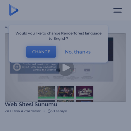
Ana Sayfa
Şablonlar
Web Sitesi Sunumu
Would you like to change Renderforest language
to English?
No, thanks
CHANGE
Web Sitesi Sunumu
2K+
Dışa Aktarmalar
30 saniye