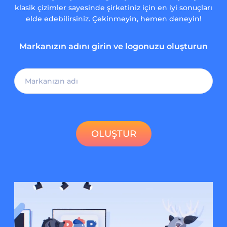
klasik çizimler sayesinde şirketiniz için en iyi sonuçları
elde edebilirsiniz. Çekinmeyin, hemen deneyin!
Markanızın adını girin ve logonuzu oluşturun
OLUŞTUR