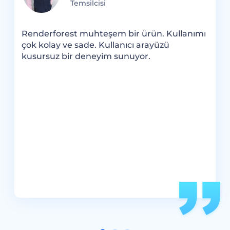
Temsilcisi
R
F
Renderforest muhteşem bir ürün. Kullanımı
e
k
çok kolay ve sade. Kullanıcı arayüzü
y
şe
kusursuz bir deneyim sunuyor.
i
k
e
u
i
s
.
ok