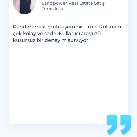
Landpower Real Estate Satış
Temsilcisi
R
b
Renderforest muhteşem bir ürün. Kullanımı
h
k
çok kolay ve sade. Kullanıcı arayüzü
i
şe
kusursuz bir deneyim sunuyor.
R
v
e
R
b
l
.
k
ok