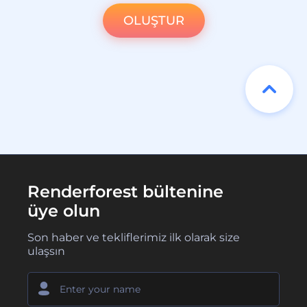
OLUŞTUR
Renderforest bültenine
üye olun
Son haber ve tekliflerimiz ilk olarak size
ulaşsın