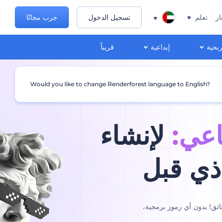
ار
تعلم
تسجيل الدخول
جرب مجانًا
ربحية
إبداعية
قريباً
Would you like to change Renderforest language to English?
اعي:
لإنشاء
ذي قبل
واقع احترافية وتفاعلية في دقائق! بدون أي رموز برمجية،