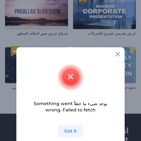
عرض تقديمي عصري للشركات
شرائح عرض صور اختلاف المظهر
دعوة حفل عيد ميلاد
تهاني الكريسماس المتوهجة بالفضي
يوجد شيء ما خطأ Something went
wrong. Failed to fetch
انضم إلى نشرة
Got it
Renderforest الإخبارية