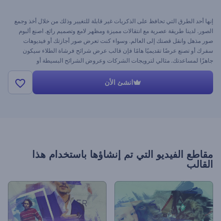
إنها أحد الطرق التي تحافظ على الذكريات غير قابلة للتغيير وذلك من خلال أخذ وجمع
الصور. لدينا طريقة عصرية مع انتقالات مميزة ومظهر لامع وتصميم رائع. اصنع ألبوم
صور مذهل وانقل قصتك إلى العالم. وسواء كنت تعرض صور أجازتك أو فيديوهات
سفرك أو تصنع عرضًا تقديميًا هامًا فإن قالب عرض شرائح فرشاة الطلاء سيكون
جاهزًا لمساعدتك. مثالي لترويجات الشركات وعروض الشرائح البسيطة أو
الاحترافية أو العروض الملهمة أو العرض التقديمي عن الموضة والكثير. ارفع ملفات
الوسائط الخاصة بك: إنها طريقة سهلة الإستخدام لفيديوهاتك المبدعة! وكل ذلك مجانًا
انشئ الأن
كالعادة.
مقاطع الفيديو التي تم إنشاؤها باستخدام هذا
القالب