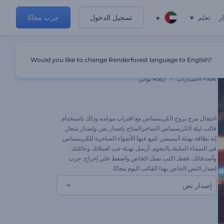
ر
تعلم
تسجيل الدخول
جرب مجانًا
Would you like to change Renderforest language to English?
ليلة الكريسماس السحرية
16K+
الاصدارات
45 ثواني
احتفال مرح بروح الكريسماس مع اقتراب موعده وذلك باستخدام
قالب ليلة الكريسماس الساحرالمتاح بإصدار نص وإصدار شعار.
إنه بطاقة تهنئة أنيميشن تلمع فيها الأضواء الساحرة للكريسماس
فى السماء المليئة بالنجوم. أرسل تهنئة حب لعملائك وعائلتك
وأصدقائك. فقط, اكتب نصك الخاص واضغط على إخراج. جرب
إصدار النص الخاص بهذا القالب اليوم مجانًا
إصدار نص