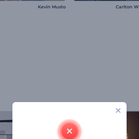
Kevin Musto
Carlton Wh