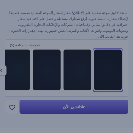
استعد لأقوى موجة صدمية على الإطلاق! شعار انفجار الموجة الصدمية مصمم خصيصًا
لإعطاء شعارك لمسة حيوية. ارفع شعارك ببساطة واحصل على افتتاحية شعار
احترافية في دقائق! مثالي لإفتتاحيات الشركات والإعلانات التجارية التلفزيونية
ومدونات اليوتيوب وقنوات الألعاب والمزيد. أدهش جمهورك بهذه الإهتزازات الحيوية -
جرب هذا القالب الآن!
التصميمات المتاحة
(5)
انشئ الأن