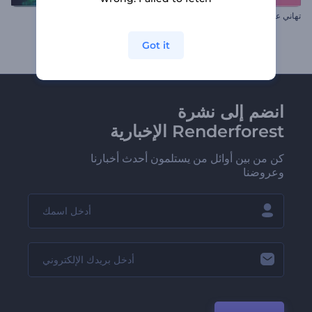
تهاني عيد حب سعيد
افتتاحية الأضواء المتوهجة
Got it
انضم إلى نشرة
Renderforest الإخبارية
كن من بين أوائل من يستلمون أحدث أخبارنا
وعروضنا