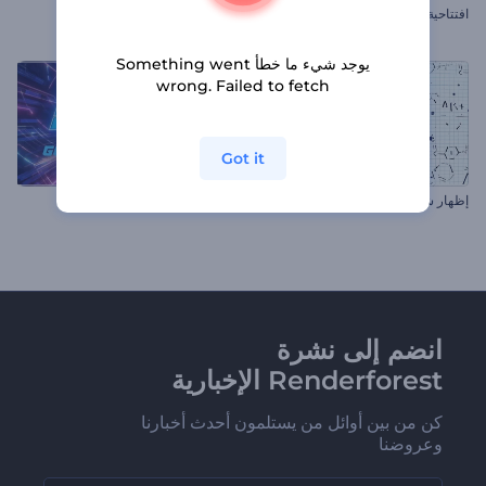
افتتاحية تصميمات النيون
افتتاحية بطاقة عيد الحب
يوجد شيء ما خطأ Something went
wrong. Failed to fetch
Got it
إظهار شعار الرسومات العلمية
شعار عد تنازلي بخلل تقني
انضم إلى نشرة
Renderforest الإخبارية
كن من بين أوائل من يستلمون أحدث أخبارنا
وعروضنا