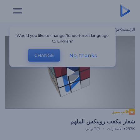
الرئيسية
قوالب
شعار مكعب روبيكس الملهم
Would you like to change Renderforest language
to English?
No, thanks
CHANGE
قالب مميز
شعار مكعب روبيكس الملهم
297K+
الاصدارات
11 ثواني