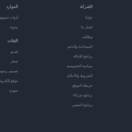
الشركة
الموارد
حولنا
أدوات تسويق ا
اتصل بنا
مدونة
وظائف
الفئات
المساعدة والدعم
فيديو
برنامج الإحالة
شعار
سياسة الخصوصية
تصميم رسوم
الشروط والأحكام
موقع إلكترون
خريطة الموقع
نموذج
برنامج شركاء
برنامج السفير