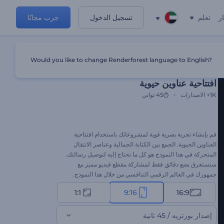
ر
تعلم
تسجيل الدخول
جرب مجانًا
Would you like to change Renderforest language to English?
قالب مميز
افتتاحية عناوين حيوية
1K+
الاصدارات
45 ثواني
قم بإنشاء تجربة بصرية قوية لمشروعاتك باستخدام افتتاحية
العناوين الحيوية. الجمع بين الكتابة الجمالية وعناصر الانتقال
المتحركة في هذا النموذج هو كل ما تحتاج إليه لتوصيل رسالتك.
ستستغرق بضع دقائق فقط لمشاركة مقطع فيديو مميز مع
جمهورك في العالم الرقمي التنافسي من خلال هذا النموذج.
اكتب رسالتك، وقم بتحميل ملفات الوسائط، ولا تنس إضافة
1:1
9:16
16:9
موسيقى الخلفية وفقًا لذوقك. مثالي لافتتاحيات العروض
التقديمية، وتقديمالشركات، وعروض الشرائح، وافتتاحيات
القنوات، وغيرها الكثير. جرب الآن!
إصدار بورتريه / 45 ثانية