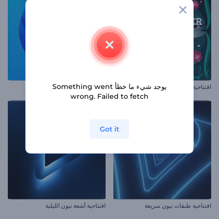
يوجد شيء ما خطأ Something went
افتتاحية شم النسيم الملونة
شعار الأشرطة الدوارة الملهم
wrong. Failed to fetch
Got it
افتتاحية طبقات نيون سريعة
افتتاحية أشعة نيون الليلية