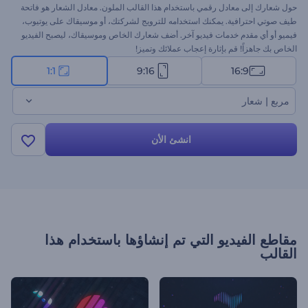
حول شعارك إلى معادل رقمي باستخدام هذا القالب الملون. معادل الشعار هو فاتحة
طيف صوتي احترافية. يمكنك استخدامه للترويج لشركتك، أو موسيقاك على يوتيوب،
فيميو أو أي مقدم خدمات فيديو آخر. أضف شعارك الخاص وموسيقاك، ليصبح الفيديو
الخاص بك جاهزاً! قم بإثارة إعجاب عملائك وتميز!
1:1
9:16
16:9
مربع | شعار
انشئ الأن
مقاطع الفيديو التي تم إنشاؤها باستخدام هذا
القالب