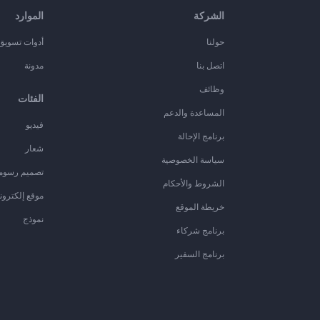
الشركة
الموارد
حولنا
أدوات تسويق ا
اتصل بنا
مدونة
وظائف
الفئات
المساعدة والدعم
فيديو
برنامج الإحالة
شعار
سياسة الخصوصية
تصميم رسوم
الشروط والأحكام
موقع إلكترون
خريطة الموقع
نموذج
برنامج شركاء
برنامج السفير