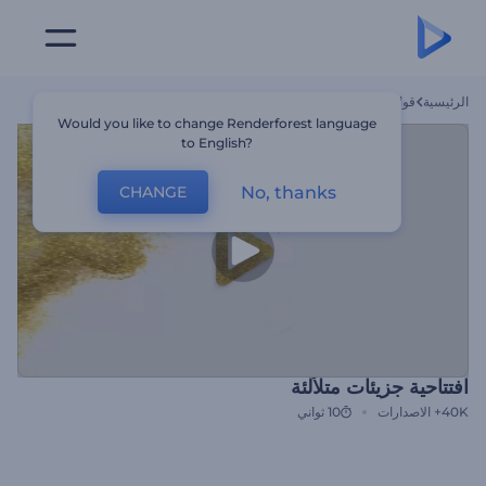
الرئيسية
قوالب
افتتاحية جزيئات متلألئة
Would you like to change Renderforest language
to English?
No, thanks
CHANGE
افتتاحية جزيئات متلألئة
40K+
الاصدارات
10 ثواني