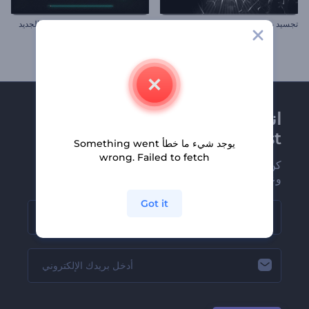
تجسيد بصري للموسيقى بإيقاعات مضيئة
تجسيد بصري للإصدار الموسيقي الجديد
انضم إلى نشرة
Renderforest الإخبارية
يوجد شيء ما خطأ Something went
wrong. Failed to fetch
كن من بين أوائل من يستلمون أحدث أخبارنا
وعروضنا
Got it