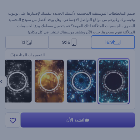
صمم المخططات الموسيقية المجسمة لأغنيتك الجديدة بنفسك لإصدارها على يوتيوب
وفيسبوك وغيرهم من مواقع التواصل الاجتماعي. وهل يوجد أفضل من نموذج التجسيد
البصري بالجسميات المتلألئة لتلك المهمة؟ قم بتحميل مقطعك ودع الجسيمات
المتلألئة تقوم بسحرها. جربه الآن وشاهد موسيقاك تنتشر في كل مكان!
1:1
9:16
16:9
التصميمات المتاحة
(5)
انشئ الأن