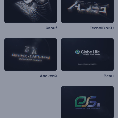
Raouf
TecnoIDNKU
Алексей
Beau