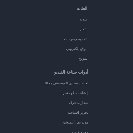
الفئات
فيديو
شعار
تصميم رسومات
موقع إلكتروني
نموذج
أدوات صناعة الفيديو
تجسيد بصري للموسيقى مجانًا
إنشاء مقطع متحرك
شعار متحرك
تحرير افتتاحية
مولد نص أنيميشن
محرر فيديو