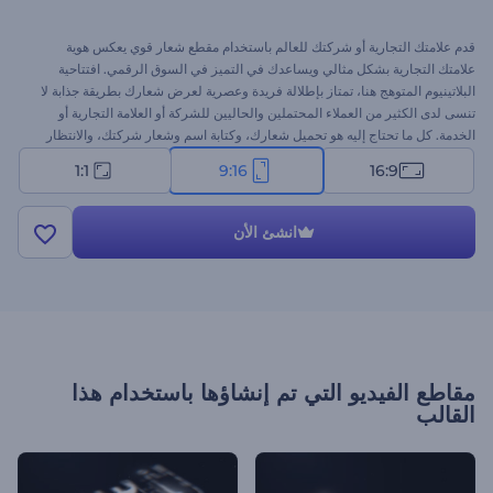
قدم علامتك التجارية أو شركتك للعالم باستخدام مقطع شعار قوي يعكس هوية
علامتك التجارية بشكل مثالي ويساعدك في التميز في السوق الرقمي. افتتاحية
البلاتينيوم المتوهج هنا، تمتاز بإطلالة فريدة وعصرية لعرض شعارك بطريقة جذابة لا
تنسى لدى الكثير من العملاء المحتملين والحاليين للشركة أو العلامة التجارية أو
الخدمة. كل ما تحتاج إليه هو تحميل شعارك، وكتابة اسم وشعار شركتك، والانتظار
دقائق للحصول على افتتاحية فيديو متحركة احترافية. مناسب بشكل مثالي للعروض
1:1
9:16
16:9
الترويجية للمنتجات أو الخدمات، ومقاطع فيديو الشركات، والعروض التقديمية
للشركات، وافتتاحيات أو ختام القنوات، والإعلانات التلفزيونية، وغيرها الكثير. جرب
الآن!
انشئ الأن
مقاطع الفيديو التي تم إنشاؤها باستخدام هذا
القالب