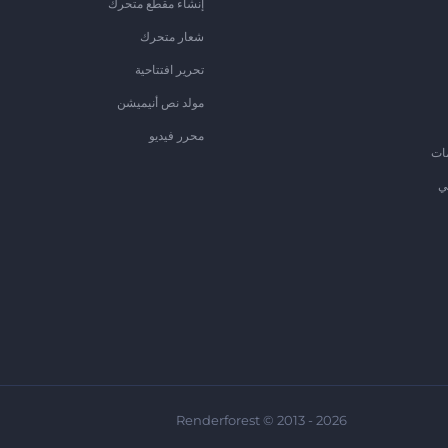
إنشاء مقطع متحرك
شعار متحرك
تحرير افتتاحية
مولد نص أنيميشن
محرر فيديو
ات
ي
Renderforest © 2013 - 2026