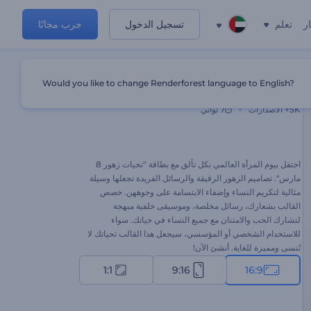
ر
تعلم
تسجيل الدخول
جرب مجانًا
Would you like to change Renderforest language to English?
تحيات زهور 8 مارس
5K+
الاصدارات
7 ثواني
احتفل بيوم المرأة العالمي بكل تألق مع بطاقة "تحيات زهور 8
مارس". تصاميم الزهور الرقيقة والرسائل الفريدة تجعلها وسيلة
مثالية لتكريم النساء وإضفاء الابتسامة على وجوههن. خصص
القالب بشعارك، رسائل مخلصة، وموسيقى خلفية مبهجة
لتشارك الحب والامتنان مع جميع النساء في حياتك. سواء
للاستخدام الشخصي أو المؤسسي، سيجعل هذا القالب تحياتك لا
تُنسى ومميزة للغاية. أنشئ الآن!
1:1
9:16
16:9