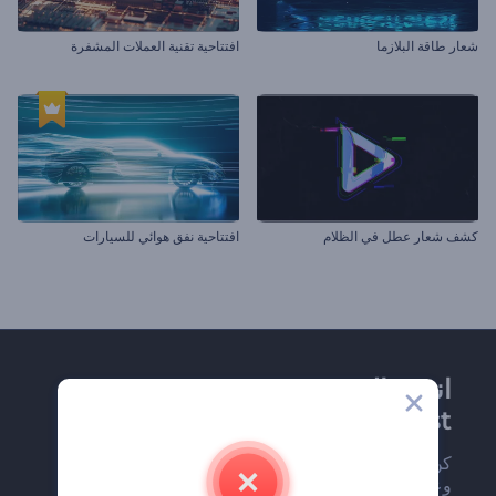
شعار طاقة البلازما
افتتاحية تقنية العملات المشفرة
كشف شعار عطل في الظلام
افتتاحية نفق هوائي للسيارات
انضم إلى نشرة
Renderforest الإخبارية
كن من بين أوائل من يستلمون أحدث أخبارنا
وعروضنا