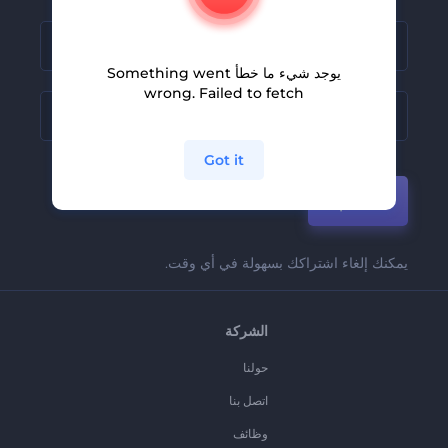
يوجد شيء ما خطأ Something went
wrong. Failed to fetch
Got it
انضم
يمكنك إلغاء اشتراكك بسهولة في أي وقت.
الشركة
حولنا
اتصل بنا
وظائف