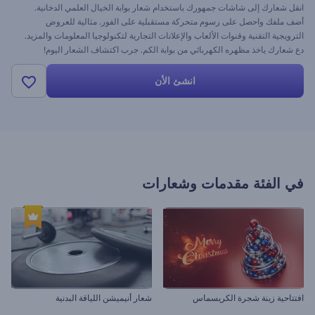
انقل شعارك إلى شاشات جمهورك باستخدام شعار بوابة الخيال العلمي الدخانية.
أضف ملفك واحصل على رسوم متحركة مستقبلية على الفور. مثالية للعروض
الترويجية التقنية وقنوات الألعاب والإعلانات التجارية لتكنولوجيا المعلومات والمزيد.
دع شعارك ياخذ مظهره الكهربائي من بوابة الكم. جرب اكتشاف الشعار اليوم!
انشئ الأن
في الفئة
مقدمات وشعارات
افتتاحية زينة شجرة الكريسماس
شعار أنيميشن اللياقة البدنية