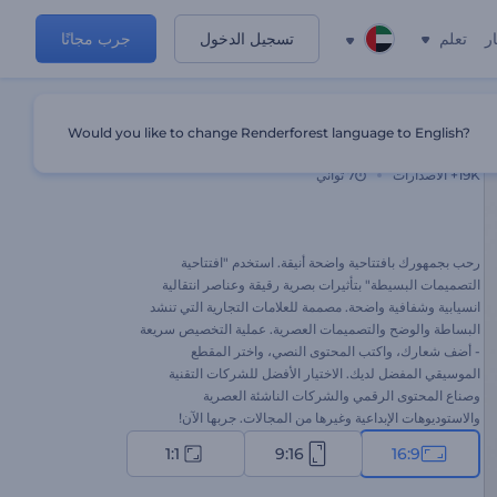
ر
تعلم
تسجيل الدخول
جرب مجانًا
Would you like to change Renderforest language to English?
افتتاحيات التصميمات البسيطة
19K+
الاصدارات
7 ثواني
رحب بجمهورك بافتتاحية واضحة أنيقة. استخدم "افتتاحية
التصميمات البسيطة" بتأثيرات بصرية رقيقة وعناصر انتقالية
انسيابية وشفافية واضحة. مصممة للعلامات التجارية التي تنشد
البساطة والوضح والتصميمات العصرية. عملية التخصيص سريعة
- أضف شعارك، واكتب المحتوى النصي، واختر المقطع
الموسيقي المفضل لديك. الاختيار الأفضل للشركات التقنية
وصناع المحتوى الرقمي والشركات الناشئة العصرية
والاستوديوهات الإبداعية وغيرها من المجالات. جربها الآن!
1:1
9:16
16:9