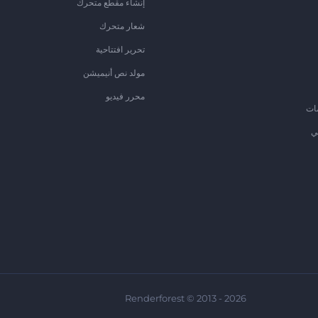
إنشاء مقطع متحرك
شعار متحرك
تحرير افتتاحية
مولد نص أنيميشن
محرر فيديو
ات
ي
Renderforest © 2013 - 2026