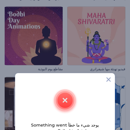
فيديو تهنئة مها شيفراتري
مقاطع يوم البوذية
يوجد شيء ما خطأ Something went