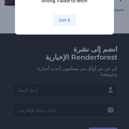
wrong. Failed to fetch
مجموعة ريلز يوم الباستيل
عرض الشرائح الكلاسيكى القديم
Got it
انضم إلى نشرة
Renderforest الإخبارية
كن من بين أوائل من يستلمون أحدث أخبارنا
وعروضنا