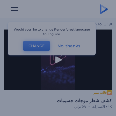
الرئيسية
قوالب
كشف شعار موجات جسيمات
Would you like to change Renderforest language
to English?
No, thanks
CHANGE
قالب مميز
كشف شعار موجات جسيمات
4K+
الاصدارات
7 ثواني