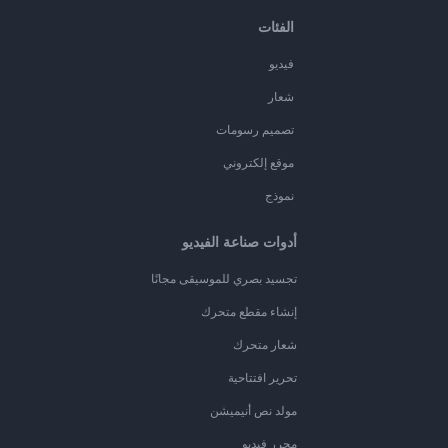
الفئات
فيديو
شعار
تصميم رسومات
موقع إلكتروني
نموذج
أدوات صناعة الفيديو
تجسيد بصري للموسيقى مجانًا
إنشاء مقطع متحرك
شعار متحرك
تحرير افتتاحية
مولد نص أنيميشن
محرر فيديو