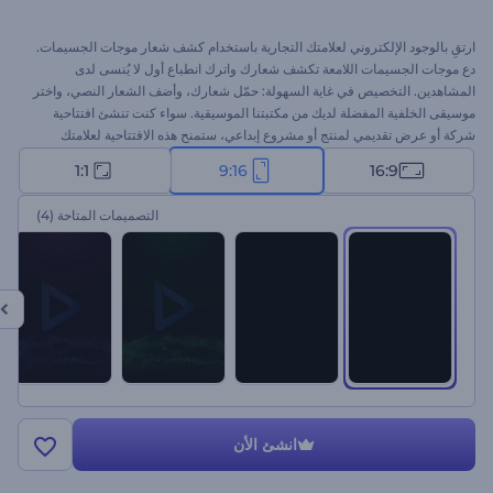
ارتقِ بالوجود الإلكتروني لعلامتك التجارية باستخدام كشف شعار موجات الجسيمات.
دع موجات الجسيمات اللامعة تكشف شعارك واترك انطباع أول لا يُنسى لدى
المشاهدين. التخصيص في غاية السهولة: حمّل شعارك، وأضف الشعار النصي، واختر
موسيقى الخلفية المفضلة لديك من مكتبتنا الموسيقية. سواء كنت تنشئ افتتاحية
شركة أو عرض تقديمي لمنتج أو مشروع إبداعي، ستمنح هذه الافتتاحية لعلامتك
التجارية لمسة أنيقة. ابدأ الآن!
1:1
9:16
16:9
التصميمات المتاحة
(4)
انشئ الأن