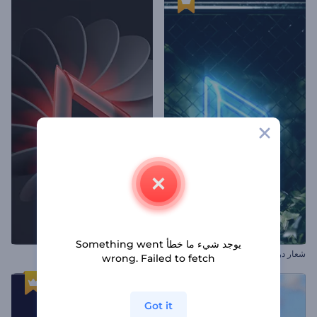
يوجد شيء ما خطأ Something went
شعار دراما الطبيعة
افتتاحية دوامة أشكال مجردة
wrong. Failed to fetch
Got it