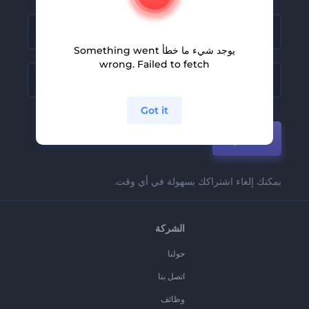
يوجد شيء ما خطأ Something went
wrong. Failed to fetch
Got it
انضم
يمكنك إلغاء اشتراكك بسهولة في أي وقت.
الشركة
حولنا
اتصل بنا
وظائف