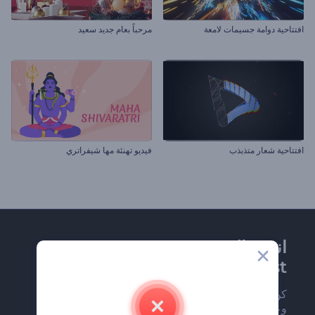
افتتاحية دوامة جسيمات لامعة
مرحباً بعام جديد سعيد
افتتاحية شعار متذبذب
فيديو تهنئة مها شيفراتري
انضم إلى نشرة
Renderforest الإخبارية
كن من بين أوائل من يستلمون أحدث أخبارنا
وعروضنا