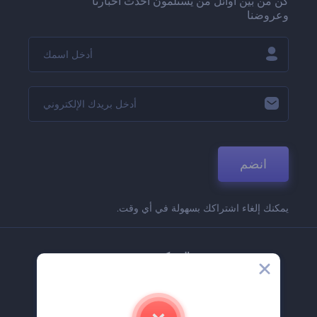
كن من بين أوائل من يستلمون أحدث أخبارنا
وعروضنا
انضم
يمكنك إلغاء اشتراكك بسهولة في أي وقت.
الشركة
حولنا
اتصل بنا