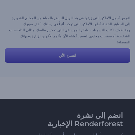
اعرض أجمل الأماكن التي زرتها في هذا الريل النابض بالحياة. من المعالم الشهيرة
إلى الجواهر الخفية، أظهر الأماكن التي تركت أثراً في رحلتك. أضف صورك
ومقاطعك، اكتب التسميات، واختر الموسيقى التي تعكس طابعك. مثالي للتلخيصات
الشخصية أو صفحات محتوى السفر. أنشئه الآن وألهم الآخرين لزيارة وجهاتك
المفضلة!
انشئ الأن
انضم إلى نشرة
Renderforest الإخبارية