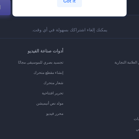
Got it
ا
يمكنك إلغاء اشتراكك بسهولة في أي وقت.
أدوات صناعة الفيديو
لعلامة التجارية
تجسيد بصري للموسيقى مجانًا
إنشاء مقطع متحرك
شعار متحرك
تحرير افتتاحية
مولد نص أنيميشن
محرر فيديو
ات
ي