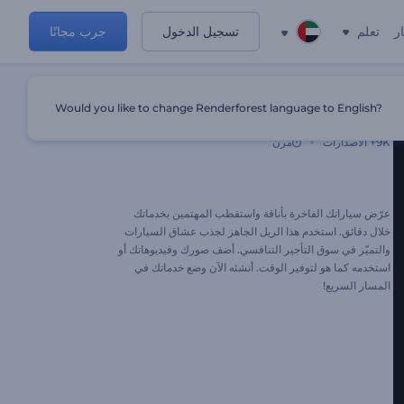
ر
تعلم
تسجيل الدخول
جرب مجانًا
Would you like to change Renderforest language to English?
إعلان تأجير سيارات فاخرة
9K+
الاصدارات
مرن
عرّض سياراتك الفاخرة بأناقة واستقطب المهتمين بخدماتك
خلال دقائق. استخدم هذا الريل الجاهز لجذب عشاق السيارات
والتميّز في سوق التأجير التنافسي. أضف صورك وفيديوهاتك أو
استخدمه كما هو لتوفير الوقت. أنشئه الآن وضع خدماتك في
المسار السريع!