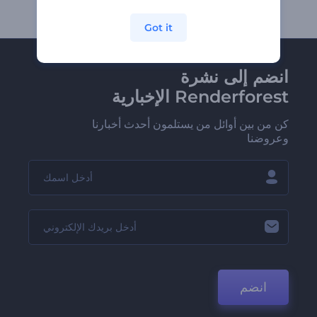
Got it
انضم إلى نشرة
Renderforest الإخبارية
كن من بين أوائل من يستلمون أحدث أخبارنا
وعروضنا
انضم