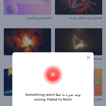
افتتاحية دوامة أشكال مجردة
افتتاحية شريط البحث
امع شعار معدني
الكشف عن شعار كيمياء النار
يوجد شيء ما خطأ Something went
wrong. Failed to fetch
شعار فترة الثمانينات المرح
افتتاحية النجوم المشتعلة