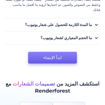
وخليط من النصوص والصور، ثم اختبارها لرؤية ما أفضل ما يناسب
قناتك.
ما المدة اللازمة للحصول على شعار يوتيوب؟
يعتمد ذلك عادة على شعار يوتيوب الذي تقوم بإنشائه لقناتك. بعض أدوات
إنشاء الشعارات مثل Renderforest ستسمح لك بإنشاء شعار في
ما الحجم المعياري لشعار يوتيوب؟
دقائق قليلة باتباع تعليماتها البسيطة.
ننصح باختيار لوحة مربعة 1:1 لشعار عالي الجودة. لكن يمكنك دائمًا تغيير
حجم شعار يوتيوب بناء على احتياجاتك.
ابدأ الإنشاء
استكشف المزيد من
تصميمات الشعارات
مع
Renderforest