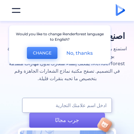
اصنع
شعار يوتيوب
مميز في دقائق
Would you like to change Renderforest language
to English?
استمتع بمستوى جديد من التسويق لعلامتك التجارية بشعار قناة
No, thanks
CHANGE
يوتيوب احترافي مع أداة عمل شعارات يوتيوب من
Renderforest، يمكنك إنشاء شعارك بدون مهارات متقدمة
في التصميم. تصفح مكتبة نماذج الشعارات الجاهزة وقم
بتخصيص ما تحبه بنقرات قليلة.
جرب مجانًا