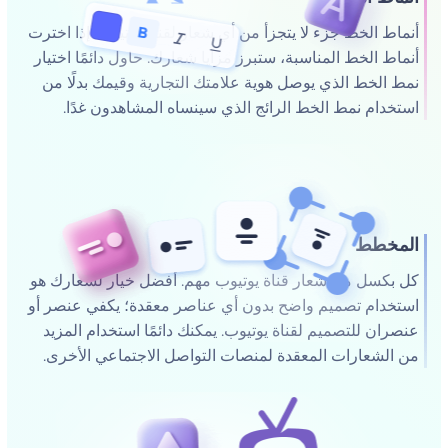
أنماط الخط جزء لا يتجزأ من أي شعار لقناة يوتيوب. إذا اخترت
أنماط الخط المناسبة، ستبرز مزايا شعارك. حاول دائمًا اختيار
نمط الخط الذي يوصل هوية علامتك التجارية وقيمك بدلًا من
استخدام نمط الخط الرائج الذي سينساه المشاهدون غدًا.
المخطط
كل بكسل من شعار قناة يوتيوب مهم. أفضل خيار لشعارك هو
استخدام تصميم واضح بدون أي عناصر معقدة؛ يكفي عنصر أو
عنصران للتصميم لقناة يوتيوب. يمكنك دائمًا استخدام المزيد
من الشعارات المعقدة لمنصات التواصل الاجتماعي الأخرى.