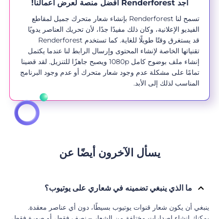
أجد Renderforest أفضل منصة لعرض أعمالنا!
تسمح لنا Renderforest بإنشاء شعار متحرك جميل لمقاطع
الفيديو الإعلانية، وكان ذلك مفيدًا جدًا، لأن تحريك العناصر يدويًا
قد يستغرق وقتًا طويلًا للغاية. كما تستخدم Renderforest
تقنياتها الخاصة لإنشاء المحتوى وإرسال الرابط لنا عندما يكتمل
إنشاء ملف بوضوح كامل 1080p ويصبح جاهزًا للتنزيل. لقد قضينا
تمامًا على مشكلة عدم وجود شعار متحرك أو عدم وجود البرنامج
المناسب لذلك إلى الأبد.
يسأل الآخرون أيضًا عن
ما الذي ينبغي تضمينه في شعاري على يوتيوب؟
ينبغي أن يكون شعار قنوات يوتيوب بسيطًا، دون أي عناصر معقدة.
يمكنك إنشاء إصدارات مختلفة من الشعار – نصف فقط، أو صورة فقط،