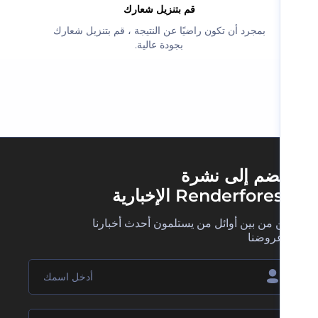
‫قم بتنزيل شعارك‬
‫بمجرد أن تكون راضيًا عن النتيجة ، قم بتنزيل شعارك
بجودة عالية.‬
ضم إلى نشرة
Renderfore الإخبارية
 من بين أوائل من يستلمون أحدث أخبارنا
روضنا