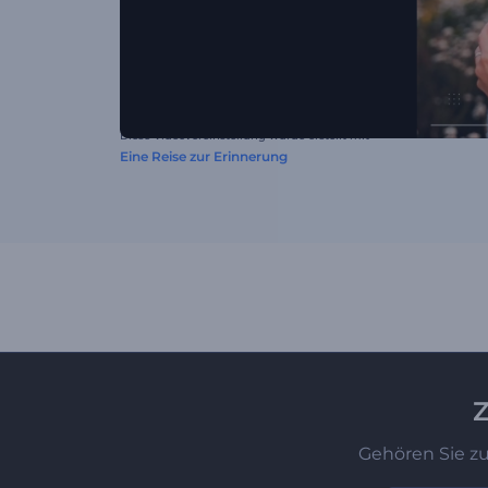
Diese Videovoreinstellung wurde erstellt mit
Eine Reise zur Erinnerung
Z
Gehören Sie z