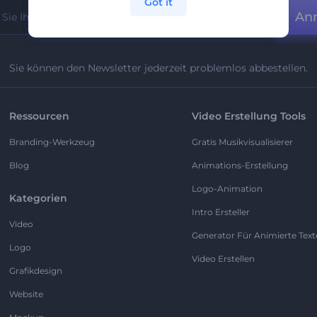
Got it
An
Sie können den Newsletter jederzeit problemlos abbestellen.
Ressourcen
Video Erstellung Tools
Branding-Werkzeug
Gratis Musikvisualisierer
Blog
Animations-Erstellung
Logo-Animation
Kategorien
Intro Ersteller
Video
Generator Für Animierte Text
Logo
Video Erstellen
Grafikdesign
Website