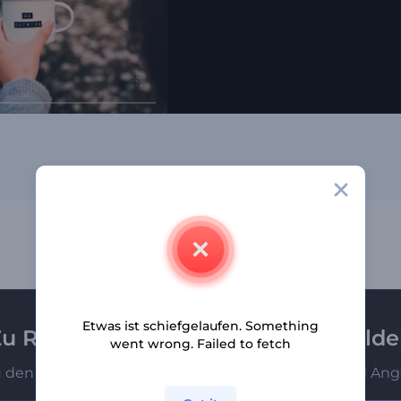
Etwas ist schiefgelaufen. Something
u Renderforest-Newsletter anmeld
went wrong. Failed to fetch
u den Ersten, die unsere neuesten Nachrichten und Ang