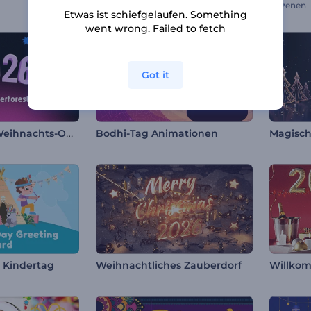
5 Szenen
Etwas ist schiefgelaufen. Something
went wrong. Failed to fetch
Got it
Dynamischer Weihnachts-Opener
Bodhi-Tag Animationen
 Kindertag
Weihnachtliches Zauberdorf