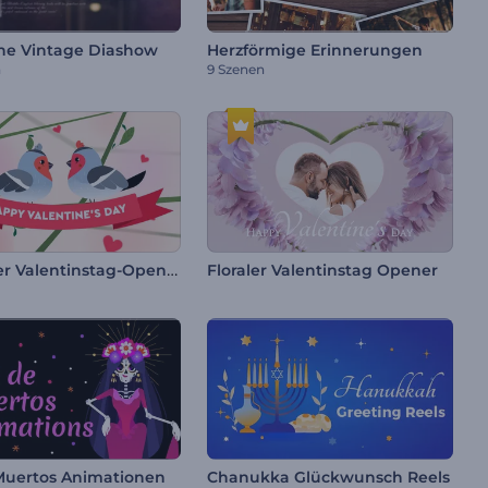
che Vintage Diashow
Herzförmige Erinnerungen
n
9 Szenen
Reizvoller Valentinstag-Opener
Floraler Valentinstag Opener
Muertos Animationen
Chanukka Glückwunsch Reels