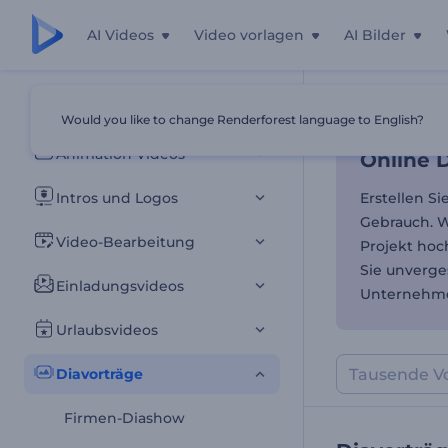
AI Videos
Video vorlagen
AI Bilder
Online 
Alle Vorlagen
Would you like to change Renderforest language to English?
Startseite
Vor
Animation Videos
Online 
Intros und Logos
Erstellen S
Gebrauch. W
Video-Bearbeitung
Projekt ho
Sie unverge
Einladungsvideos
Unternehme
Urlaubsvideos
Diavorträge
Firmen-Diashow