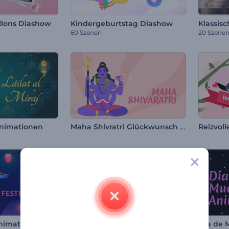
llons Diashow
Kindergeburtstag Diashow
Klassis
60 Szenen
20 Szene
Maha Shivratri Glückwunsch Video
 Animationen
Schabbat Shalom Animationen
Animationen
Dia de 