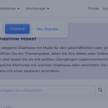
Websites
Werkzeuge
Preise
Le
Diashow Maker
No, thanks
CHANGE
lagen
Diavorträge
Diashow Maker
ie elegante Diashows mit Musik für den geschäftlichen oder pr
ählen Sie ein Themenpaket, laden Sie Ihre Bilder oder Videoc
ch und lassen Sie sie mit sanften Übergängen zusammenkom
ssliche Momente mit warmen Diashows, oder vermitteln Sie di
ns mit einer sauberen Animation.