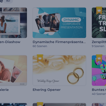
ge
161
Dynamische Firmenpräsentation
en-Diashow
60 Szenen
9 Szenen
lerie
Ehering Opener
40 Szene