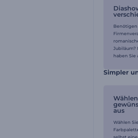
Diashow
verschi
Benötigen 
Firmenvera
romanisch
Jubiläum? 
haben Sie a
Simpler u
Wählen 
gewüns
aus
Wählen Sie
Farbpalett
selbst eine