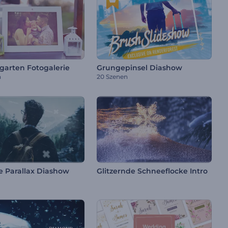
arten Fotogalerie
Grungepinsel Diashow
n
20 Szenen
 Parallax Diashow
Glitzernde Schneeflocke Intro