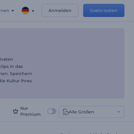
rnen
Anmelden
Gratis testen
ivaten
lips in das
men. Speichern
e Kultur Ihres
Nur
Alle Größen
Premium