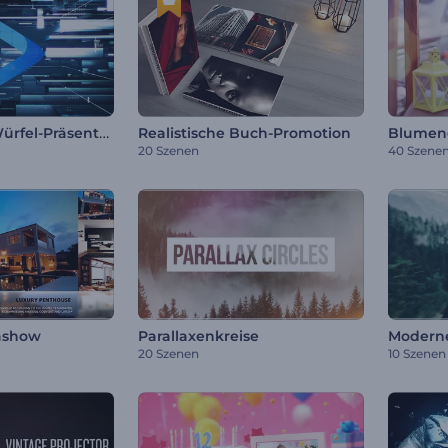
Futuristische Würfel-Präsentation
Realistische Buch-Promotion
Blumeng
20 Szenen
40 Szene
ashow
Parallaxenkreise
Moderne
20 Szenen
10 Szenen