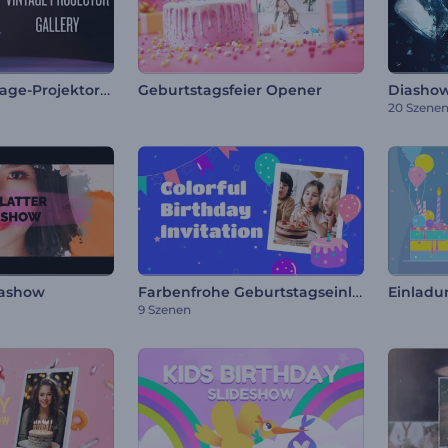
Galerie für Vintage-Projektoren
Geburtstagsfeier Opener
Diasho
20 Szene
Farbenfrohe Geburtstagseinladung
iashow
9 Szenen