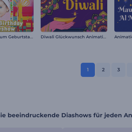
Glückwunsch zum Geburtstag Diashow
Diwali Glückwunsch Animationen
1
2
3
Sie beeindruckende Diashows für jeden An