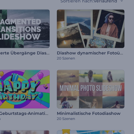
Sortieren nach
:
Verlaufend
Zersplitterte Übergänge Diashow
Diashow dynamischer Fotoübergänge
20 Szenen
Buntes Geburtstags-Animationspaket
Minimalistische Fotodiashow
n
20 Szenen