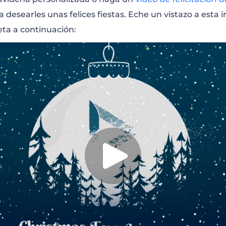
a desearles unas felices fiestas. Eche un vistazo a esta
jeta a continuación: