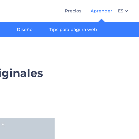
Precios
Aprender
ES
g
Diseño
Tips para página web
iginales