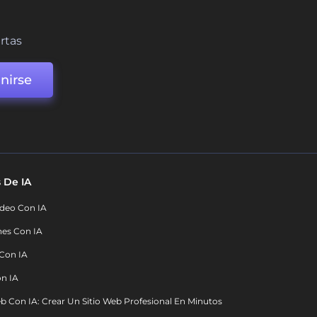
ertas
nirse
 De IA
deo Con IA
nes Con IA
 Con IA
on IA
b Con IA: Crear Un Sitio Web Profesional En Minutos