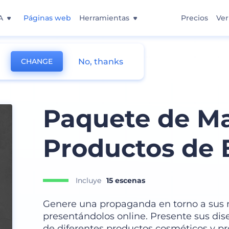
A
Páginas web
Herramientas
Precios
Ver
No, thanks
CHANGE
s
Paquete de M
Productos de 
Incluye
15 escenas
Genere una propaganda en torno a sus 
presentándolos online. Presente sus dis
de diferentes productos cosméticos y 