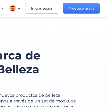
Iniciar sesión
Pruébalo gratis
arca de
Belleza
nuevos productos de belleza
eños a través de un set de mockups
promocione su marca con unos pocos