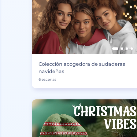
Colección acogedora de sudaderas
navideñas
6 escenas