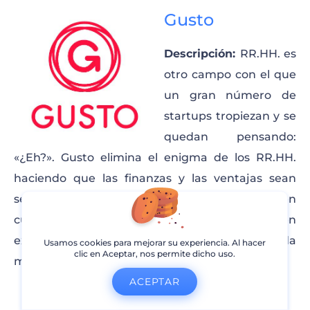
Gusto
Descripción:
RR.HH. es
otro campo con el que
un gran número de
startups tropiezan y se
quedan pensando:
«¿Eh?». Gusto elimina el enigma de los RR.HH.
haciendo que las finanzas y las ventajas sean
sencillas para cualquier gerente, sin tener en
cuenta la implicación anterior. ¡Incluso ofrecen
exhortación cuando lo requiera! No hay nada
Usamos cookies para mejorar su experiencia. Al hacer
clic en Aceptar, nos permite dicho uso.
mejor que eso.
ACEPTAR