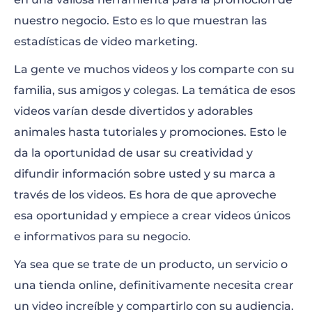
Tipos de Videos
nuestro negocio. Esto es lo que muestran las
Videos y Platformas
estadísticas de video marketing.
Videos en Redes Sociales
La gente ve muchos videos y los comparte con su
familia, sus amigos y colegas. La temática de esos
Consumo de Video
videos varían desde divertidos y adorables
Duración del Video
animales hasta tutoriales y promociones. Esto le
da la oportunidad de usar su creatividad y
Soluciones para Video
difundir información sobre usted y su marca a
través de los videos. Es hora de que aproveche
esa oportunidad y empiece a crear videos únicos
e informativos para su negocio.
Ya sea que se trate de un producto, un servicio o
una tienda online, definitivamente necesita crear
un video increíble y compartirlo con su audiencia.