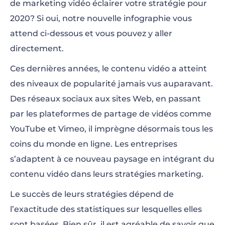
de marketing vidéo éclairer votre stratégie pour
2020? Si oui, notre nouvelle infographie vous
Types de Vidéos
attend ci-dessous et vous pouvez y aller
Vidéos et Plateformes
directement.
Vidéos sur les Réseaux Sociaux
Ces dernières années, le contenu vidéo a atteint
des niveaux de popularité jamais vus auparavant.
Consommation Vidéo
Des réseaux sociaux aux sites Web, en passant
Durée de la Vidéo
par les plateformes de partage de vidéos comme
YouTube et Vimeo, il imprègne désormais tous les
Solutions pour la Vidéo
coins du monde en ligne. Les entreprises
s’adaptent à ce nouveau paysage en intégrant du
contenu vidéo dans leurs stratégies marketing
.
Le succès de leurs stratégies dépend de
l’exactitude des statistiques sur lesquelles elles
sont basées. Bien sûr, il est agréable de savoir que