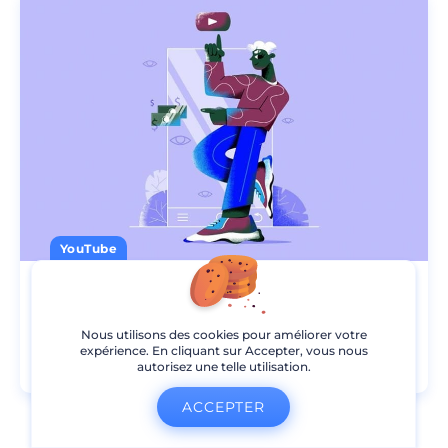
YouTube
Combien gagnent les YouTubeurs en
2022?
Nous utilisons des cookies pour améliorer votre
expérience. En cliquant sur Accepter, vous nous
10
min de lecture
15 Nov 2022
autorisez une telle utilisation.
ACCEPTER