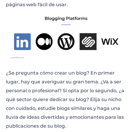
Bienes Raíces
páginas web fácil de usar.
Freelance
Caridad y recaudación de fondos
Listas de los mejores
Temas en tendencia
Memes
¿Se pregunta cómo crear un blog? En primer
Lo más destacado de cada año
lugar, hay que averiguar su gran tema. ¿Va a ser
personal o profesional? Si opta por lo segundo, ¿a
Teorías de conspiración
qué sector quiere dedicar su blog? Elija su nicho
Meditaciones guiadas y ASMR
con cuidado, estudie blogs similares y haga una
lluvia de ideas divertidas y emocionantes para las
Aprendizaje de idiomas
publicaciones de su blog.