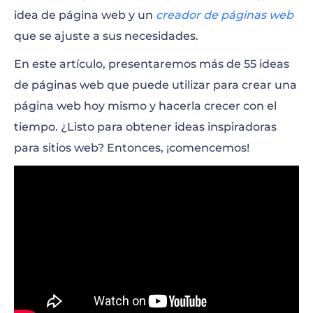
Foros
idea de página web y un
creador de páginas web
que se ajuste a sus necesidades.
Encuestas
En este artículo, presentaremos más de 55 ideas
Música
de páginas web que puede utilizar para crear una
página web hoy mismo y hacerla crecer con el
Tutoriales
tiempo. ¿Listo para obtener ideas inspiradoras
Reseñas
para sitios web? Entonces, ¡comencemos!
Páginas web de aficionados
Concursos y juegos de preguntas y
respuestas
Películas
Eventos