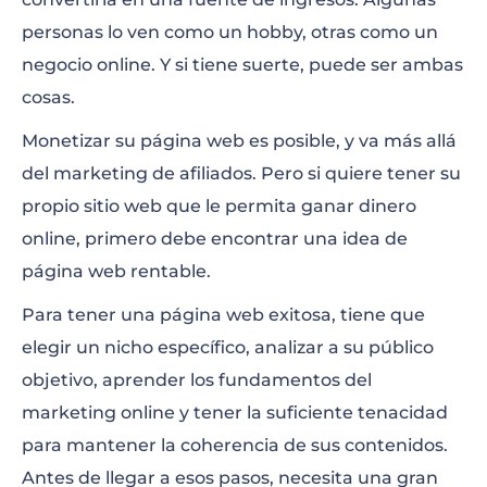
Páginas web de servicios
personas lo ven como un hobby, otras como un
negocio online. Y si tiene suerte, puede ser ambas
Cursos online
cosas.
Noticias y tendencias
Monetizar su página web es posible, y va más allá
Consejos de marketing
del marketing de afiliados. Pero si quiere tener su
propio sitio web que le permita ganar dinero
Portfolio o CV personal
online, primero debe encontrar una idea de
Página web de dropshipping
página web rentable.
Deportes
Para tener una página web exitosa, tiene que
elegir un nicho específico, analizar a su público
Tecnología y gadgets
objetivo, aprender los fundamentos del
Videojuegos
marketing online y tener la suficiente tenacidad
para mantener la coherencia de sus contenidos.
Podcasts
Antes de llegar a esos pasos, necesita una gran