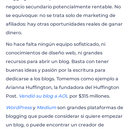
Moda
negocio secundario potencialmente rentable. No
Belleza
se equivoque: no se trata solo de marketing de
afiliados: hay otras oportunidades reales de ganar
Gimnasia
dinero.
Estilo de vida
No hace falta ningún equipo sofisticado, ni
conocimientos de diseño web, ni grandes
Deportes extremos
recursos para abrir un blog. Basta con tener
Datos interesantes
buenas ideas y pasión por la escritura para
dedicarse a los blogs. Tomemos como ejemplo a
Historia de países
Arianna Huffington, la fundadora del Huffington
Ciencia
Post.
Vendió su blog a AOL
por $315 millones.
Finanzas
WordPress
y
Medium
son grandes plataformas de
blogging que puede considerar si quiere empezar
Consejos e inspiración para startups
un blog, o puede encontrar un creador de