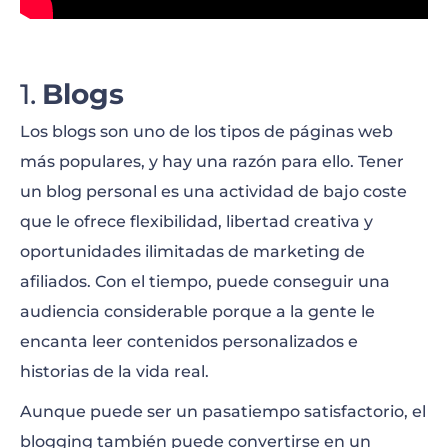
Fotografía
Videografía
Blogs
Redacción
Los blogs son uno de los tipos de páginas web
Libros
más populares, y hay una razón para ello. Tener
Arte y pintura
un blog personal es una actividad de bajo coste
que le ofrece flexibilidad, libertad creativa y
Viajes
oportunidades ilimitadas de marketing de
Hotel
afiliados. Con el tiempo, puede conseguir una
audiencia considerable porque a la gente le
Páginas web de búsqueda de empleo
encanta leer contenidos personalizados e
Alimentación y restaurantes
historias de la vida real.
Recetas
Aunque puede ser un pasatiempo satisfactorio, el
blogging también puede convertirse en un