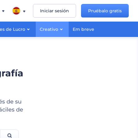
Iniciar sesión
Pruébalo gratis
nes de Lucro
Creativo
Em breve
rafía
és de su
áciles de